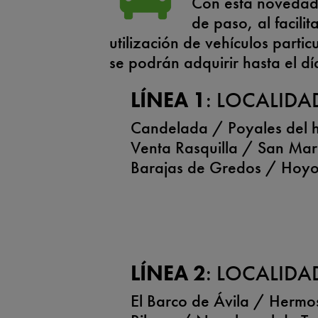
Con esta novedad 
de paso, al facilit
utilización de vehículos parti
se podrán adquirir hasta el d
LÍNEA 1
: LOCALIDA
Candelada / Poyales del 
Venta Rasquilla / San Ma
Barajas de Gredos / Hoyos
LÍNEA 2
: LOCALIDA
El Barco de Ávila / Hermo