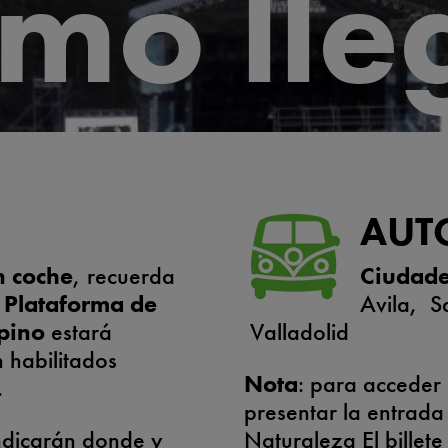
mo lle
AUT
en coche
, recuerda
Ciudade
a
Plataforma de
Avila, S
pino
estará
Valladolid
n habilitados
Nota
: para acceder 
.
presentar la entrada
indicarán donde y
Naturaleza El billet