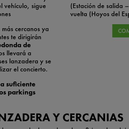
l vehículo, sigue
(Estación de salida 
ones
vuelta (Hoyos del Es
s más cercanos ya
COM
es te dirigirán
edonda de
os llevará a
es lanzadera y se
lizar el concierto.
 suficiente
los parkings
ANZADERA Y CERCANIAS