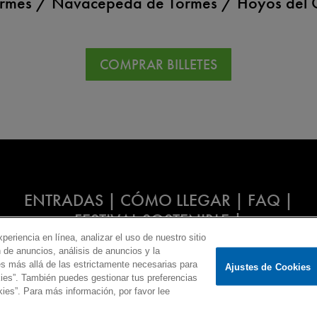
ormes / Navacepeda de Tormes / Hoyos del C
COMPRAR BILLETES
ENTRADAS
|
CÓMO LLEGAR
|
FAQ
|
FESTIVAL SOSTENIBLE
|
periencia en línea, analizar el uso de nuestro sitio
 de anuncios, análisis de anuncios y la
s más allá de las estrictamente necesarias para
Ajustes de Cookies
okies”. También puedes gestionar tus preferencias
acidad
|
Aviso Legal
|
Política de Cookies
|
Aj
kies”. Para más información, por favor lee