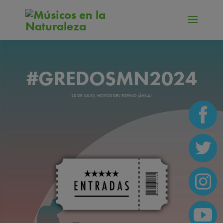
#GREDOSMN2024
20 DE JULIO, HOYOS DEL ESPINO (ÁVILA)